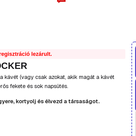
Főoldal
Rólunk
Programok
PARTNEREINK
BLOG
Kapcsolat
egisztráció lezárult.
LOCKER
a kávét (vagy csak azokat, akik magát a kávét
 erős fekete és sok napsütés.
ere, kortyolj és élvezd a társaságot.