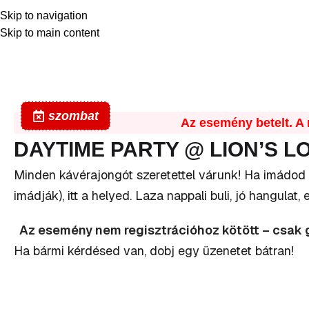
Skip to navigation
Skip to main content
Blog
Home
What's On
szombat
Az esemény betelt. A r
DAYTIME PARTY @ LION’S 
Minden kávérajongót szeretettel várunk! Ha imádod 
imádják), itt a helyed. Laza nappali buli, jó hangulat,
Az esemény nem regisztrációhoz kötött – csak gy
Ha bármi kérdésed van, dobj egy üzenetet bátran!