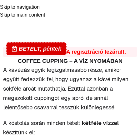
0
Skip to navigation
Skip to main content
Blog
Home
What's On
BETELT
,
péntek
Az esemény betelt. A regisztráció lezárult.
COFFEE CUPPING – A VÍZ NYOMÁBAN
A kávézás egyik legizgalmasabb része, amikor
együtt fedezzük fel, hogy ugyanaz a kávé milyen
sokféle arcát mutathatja. Ezúttal azonban a
megszokott cuppingot egy apró, de annál
jelentősebb csavarral tesszük különlegessé.
A kóstolás során minden tételt
kétféle vízzel
készítünk el: