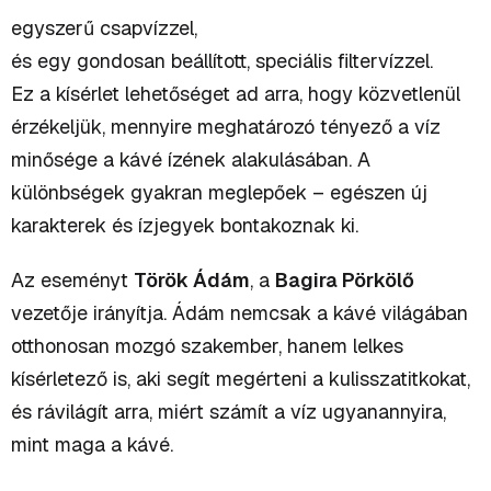
egyszerű csapvízzel,
és egy gondosan beállított, speciális filtervízzel.
Ez a kísérlet lehetőséget ad arra, hogy közvetlenül
érzékeljük, mennyire meghatározó tényező a víz
minősége a kávé ízének alakulásában. A
különbségek gyakran meglepőek – egészen új
karakterek és ízjegyek bontakoznak ki.
Az eseményt
Török Ádám
, a
Bagira Pörkölő
vezetője irányítja. Ádám nemcsak a kávé világában
otthonosan mozgó szakember, hanem lelkes
kísérletező is, aki segít megérteni a kulisszatitkokat,
és rávilágít arra, miért számít a víz ugyanannyira,
mint maga a kávé.